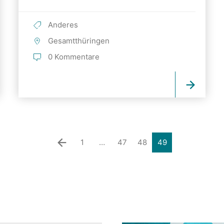
Anderes
Gesamtthüringen
0 Kommentare
1
…
47
48
49