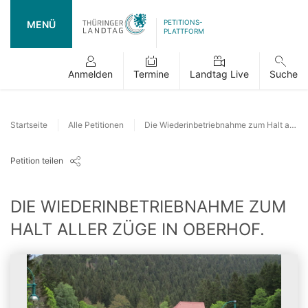
PETITIONS-
MENÜ
PLATTFORM
Anmelden
Termine
Landtag Live
Suche
Startseite
Alle Petitionen
Die Wiederinbetriebnahme zum Halt aller Züge in Oberhof.
Petition teilen
DIE WIEDERINBETRIEBNAHME ZUM
HALT ALLER ZÜGE IN OBERHOF.