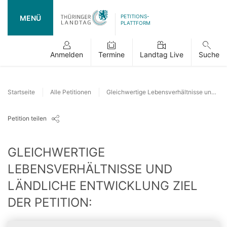
PETITIONS-
MENÜ
PLATTFORM
Anmelden
Termine
Landtag Live
Suche
Startseite
Alle Petitionen
Gleichwertige Lebensverhältnisse und ländliche Entwicklung Ziel der Petition:
Petition teilen
GLEICHWERTIGE
LEBENSVERHÄLTNISSE UND
LÄNDLICHE ENTWICKLUNG ZIEL
DER PETITION: