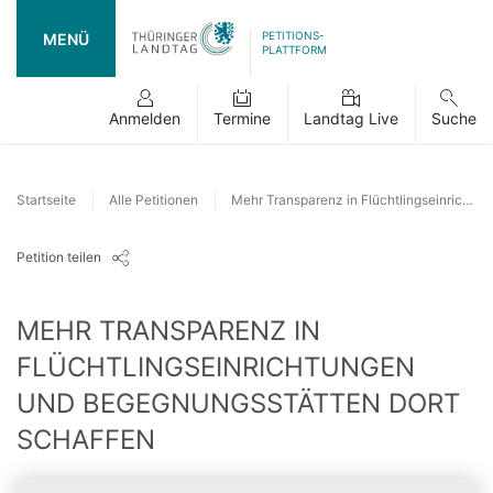
PETITIONS-
MENÜ
PLATTFORM
Anmelden
Termine
Landtag Live
Suche
Startseite
Alle Petitionen
Mehr Transparenz in Flüchtlingseinrichtungen und Begegnungsstätten dort schaffen
Petition teilen
MEHR TRANSPARENZ IN
FLÜCHTLINGSEINRICHTUNGEN
UND BEGEGNUNGSSTÄTTEN DORT
SCHAFFEN