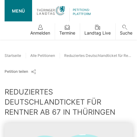
PETITIONS-
MENÜ
PLATTFORM
Anmelden
Termine
Landtag Live
Suche
Startseite
Alle Petitionen
Reduziertes Deutschlandticket für Rentner ab 67 in Thüringen
Petition teilen
REDUZIERTES
DEUTSCHLANDTICKET FÜR
RENTNER AB 67 IN THÜRINGEN