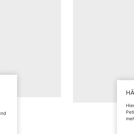
HÄ
Hie
Pet
und
meh