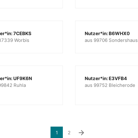
er*in: 7CEBKS
Nutzer*in: B6WHX0
37339 Worbis
aus 99706 Sondershau
er*in: UF9K6N
Nutzer*in: E3VFB4
99842 Ruhla
aus 99752 Bleicherode
1
2