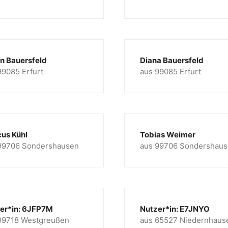
an Bauersfeld
Diana Bauersfeld
99085 Erfurt
aus 99085 Erfurt
us Kühl
Tobias Weimer
99706 Sondershausen
aus 99706 Sondershau
er*in: 6JFP7M
Nutzer*in: E7JNYO
99718 Westgreußen
aus 65527 Niedernhaus