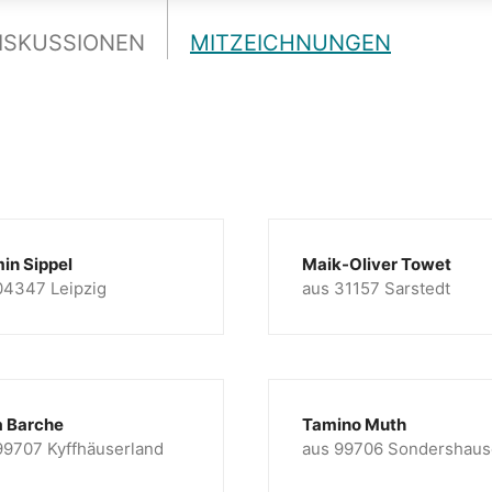
ISKUSSIONEN
MITZEICHNUNGEN
in Sippel
Maik-Oliver Towet
04347 Leipzig
aus 31157 Sarstedt
 Barche
Tamino Muth
99707 Kyffhäuserland
aus 99706 Sondershau