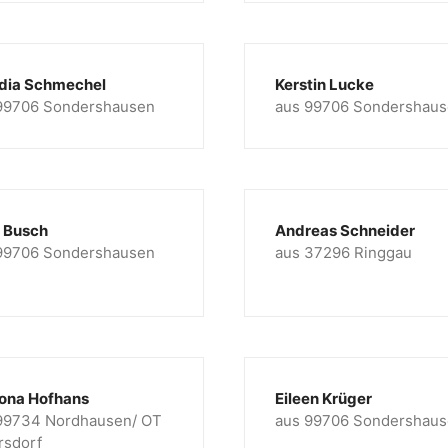
dia Schmechel
Kerstin Lucke
99706 Sondershausen
aus 99706 Sondershau
a Busch
Andreas Schneider
99706 Sondershausen
aus 37296 Ringgau
ona Hofhans
Eileen Krüger
99734 Nordhausen/ OT
aus 99706 Sondershau
rsdorf