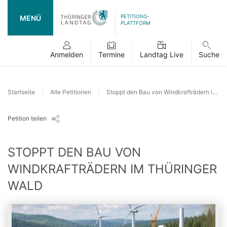
PETITIONS-
MENÜ
PLATTFORM
Anmelden
Termine
Landtag Live
Suche
Startseite
Alle Petitionen
Stoppt den Bau von Windkrafträdern im Thüringer Wald
Petition teilen
STOPPT DEN BAU VON
WINDKRAFTRÄDERN IM THÜRINGER
WALD