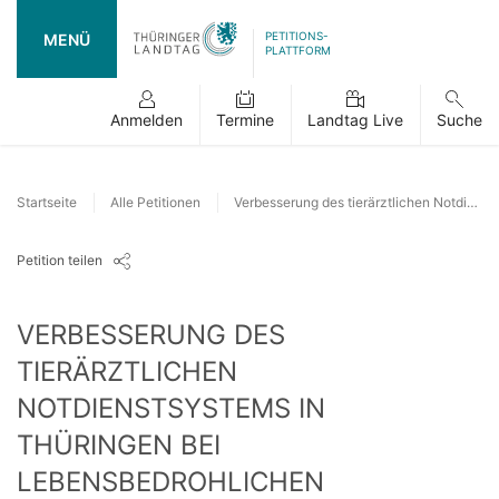
PETITIONS-
MENÜ
PLATTFORM
Anmelden
Termine
Landtag Live
Suche
Startseite
Alle Petitionen
Verbesserung des tierärztlichen Notdienstsystems in Thüringen bei lebensbedrohlichen Notfällen
Petition teilen
VERBESSERUNG DES
TIERÄRZTLICHEN
NOTDIENSTSYSTEMS IN
THÜRINGEN BEI
LEBENSBEDROHLICHEN