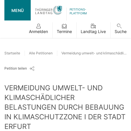
PETITIONS-
MENÜ
PLATTFORM
Anmelden
Termine
Landtag Live
Suche
Startseite
Alle Petitionen
Vermeidung umwelt- und klimaschädlicher Belastungen durch Bebauung in Klimaschutzzone I der Stadt Erfurt
Petition teilen
VERMEIDUNG UMWELT- UND
KLIMASCHÄDLICHER
BELASTUNGEN DURCH BEBAUUNG
IN KLIMASCHUTZZONE I DER STADT
ERFURT