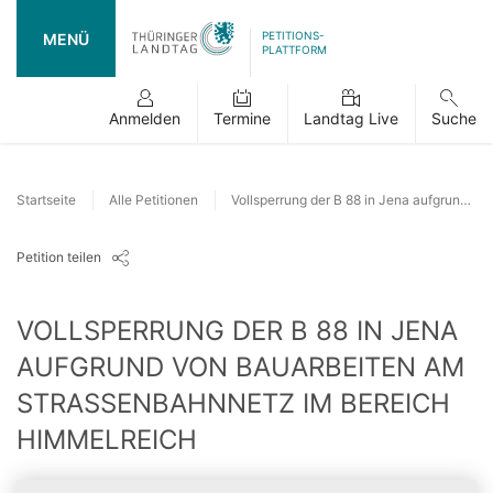
PETITIONS-
MENÜ
PLATTFORM
Anmelden
Termine
Landtag Live
Suche
Startseite
Alle Petitionen
Vollsperrung der B 88 in Jena aufgrund von Bauarbeiten am Straßenbahnnetz im Bereich Himmelreich
Petition teilen
VOLLSPERRUNG DER B 88 IN JENA
AUFGRUND VON BAUARBEITEN AM
STRASSENBAHNNETZ IM BEREICH H
IMMELREICH