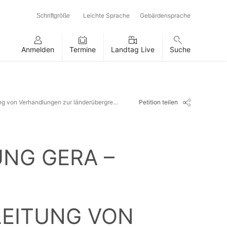
Leichte Sprache
Gebärdensprache
Schriftgröße
Anmelden
Termine
Landtag Live
Suche
Petition teilen
Aufnahme der Tram-Train-Verbindung Gera – Eisenberg – Naumburg in den Landesentwicklungsplan und Einleitung von Verhandlungen zur länderübergreifenden
NG GERA –
EITUNG VON