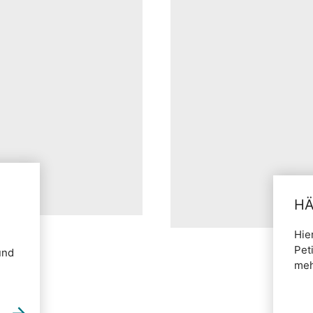
HÄ
Hie
Pet
und
meh