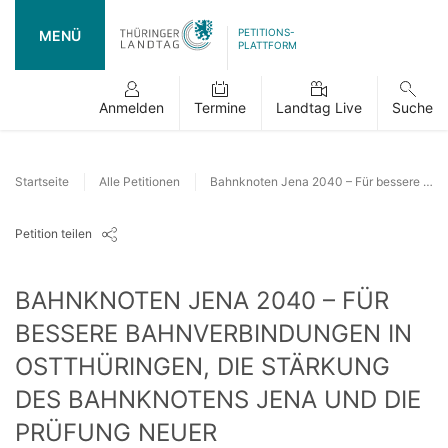
PETITIONS-
MENÜ
PLATTFORM
Anmelden
Termine
Landtag Live
Suche
Startseite
Alle Petitionen
Bahnknoten Jena 2040 – Für bessere Bahnverbindungen in Ostthüringen, die Stärkung des Bahnknotens Jena und die Prüfung neuer Schienenachsen Richtung E
Petition teilen
BAHNKNOTEN JENA 2040 – FÜR
BESSERE BAHNVERBINDUNGEN IN
OSTTHÜRINGEN, DIE STÄRKUNG
DES BAHNKNOTENS JENA UND DIE
PRÜFUNG NEUER