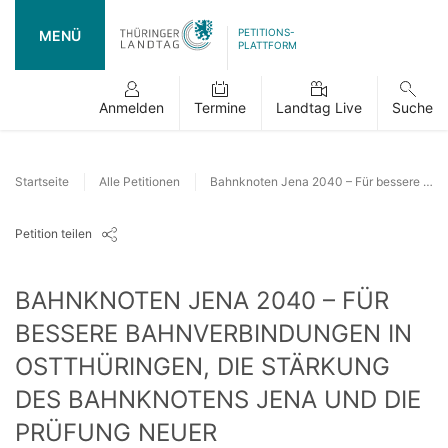
PETITIONS-
MENÜ
PLATTFORM
Anmelden
Termine
Landtag Live
Suche
Startseite
Alle Petitionen
Bahnknoten Jena 2040 – Für bessere Bahnverbindungen in Ostthüringen, die Stärkung des Bahnknotens Jena und die Prüfung neuer Schienenachsen Richtung E
Petition teilen
BAHNKNOTEN JENA 2040 – FÜR
BESSERE BAHNVERBINDUNGEN IN
OSTTHÜRINGEN, DIE STÄRKUNG
DES BAHNKNOTENS JENA UND DIE
PRÜFUNG NEUER