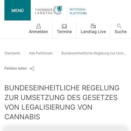
PETITIONS-
MENÜ
PLATTFORM
Anmelden
Termine
Landtag Live
Suche
Startseite
Alle Petitionen
Bundeseinheitliche Regelung zur Umsetzung des Gesetzes von Legalisierung von Cannabis
Petition teilen
BUNDESEINHEITLICHE REGELUNG
ZUR UMSETZUNG DES GESETZES
VON LEGALISIERUNG VON
CANNABIS