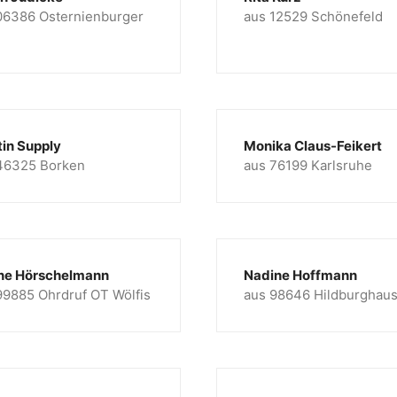
06386 Osternienburger
aus 12529 Schönefeld
tin Supply
Monika Claus-Feikert
46325 Borken
aus 76199 Karlsruhe
ne Hörschelmann
Nadine Hoffmann
99885 Ohrdruf OT Wölfis
aus 98646 Hildburghau