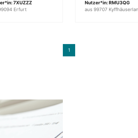
er*in: 7XUZZZ
Nutzer*in: RMU3QG
99094 Erfurt
aus 99707 Kyffhäuserla
1