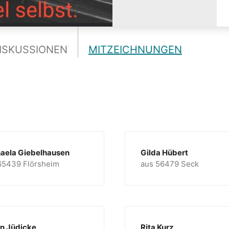
ISKUSSIONEN
MITZEICHNUNGEN
aela Giebelhausen
Gilda Hübert
65439 Flörsheim
aus 56479 Seck
in Jüdicke
Rita Kurz