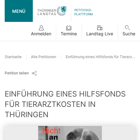
PETITIONS-
MENÜ
PLATTFORM
Anmelden
Termine
Landtag Live
Suche
Startseite
Alle Petitionen
Einführung eines Hilfsfonds für Tierarztkosten in Thüringen
Petition teilen
EINFÜHRUNG EINES HILFSFONDS
FÜR TIERARZTKOSTEN IN
THÜRINGEN