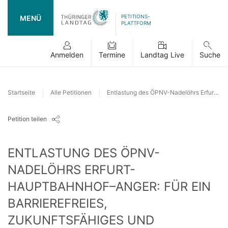
PETITIONS-
MENÜ
PLATTFORM
Anmelden
Termine
Landtag Live
Suche
Startseite
Alle Petitionen
Entlastung des ÖPNV-Nadelöhrs Erfurt-Hauptbahnhof–Anger: Für ein barrierefreies, zukunftsfähiges und kollisionsfreies Straßenbahnnetz
Petition teilen
ENTLASTUNG DES ÖPNV-
NADELÖHRS ERFURT-
HAUPTBAHNHOF–ANGER: FÜR EIN
BARRIEREFREIES,
ZUKUNFTSFÄHIGES UND