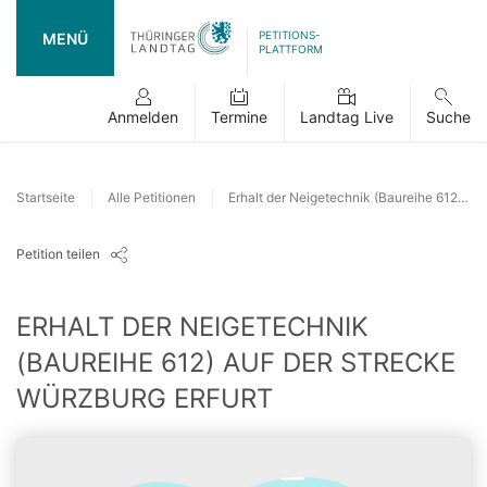
PETITIONS-
MENÜ
PLATTFORM
Anmelden
Termine
Landtag Live
Suche
Startseite
Alle Petitionen
Erhalt der Neigetechnik (Baureihe 612) auf der Strecke Würzburg Erfurt
Petition teilen
ERHALT DER NEIGETECHNIK
(BAUREIHE 612) AUF DER STRECKE
WÜRZBURG ERFURT