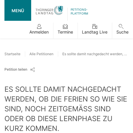
PETITIONS-
MENÜ
PLATTFORM
Anmelden
Termine
Landtag Live
Suche
Startseite
Alle Petitionen
Es sollte damit nachgedacht werden, ob die Ferien so wie sie sind, noch zeitgemäß sind oder ob diese Lernphase zu kurz kommen.
Petition teilen
ES SOLLTE DAMIT NACHGEDACHT
WERDEN, OB DIE FERIEN SO WIE SIE
SIND, NOCH ZEITGEMÄSS SIND O
DER OB DIESE LERNPHASE ZU K
URZ KOMMEN.