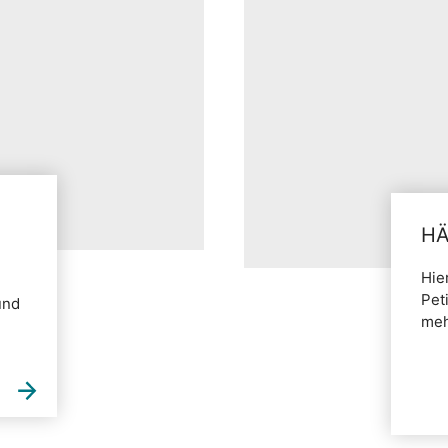
HÄ
Hie
Pet
und
meh