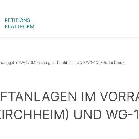
PETITIONS-
PLATTFORM
rranggebiet W-27 (Möbisburg bis Kirchheim) UND WG-10 (Erfurter Kreuz)
AFTANLAGEN IM VORR
KIRCHHEIM) UND WG-