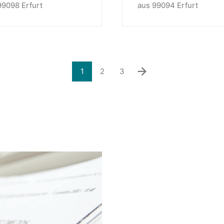
99098 Erfurt
aus 99094 Erfurt
1
2
3