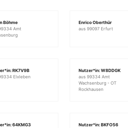
in Böhme
Enrico Oberthür
99334 Amt
aus 99097 Erfurt
hsenburg
er*in: RK7V9B
Nutzer*in: W8DDGK
99334 Elxleben
aus 99334 Amt
Wachsenburg - OT
Rockhausen
er*in: 64KMG3
Nutzer*in: BKFO56