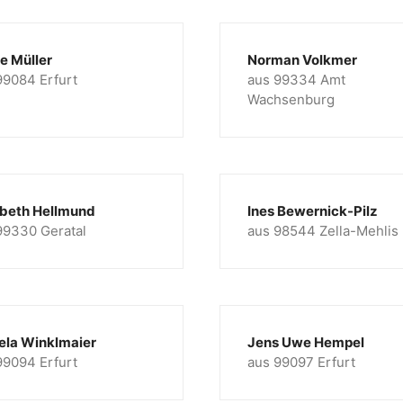
de Müller
Norman Volkmer
99084 Erfurt
aus 99334 Amt
Wachsenburg
abeth Hellmund
Ines Bewernick-Pilz
99330 Geratal
aus 98544 Zella-Mehlis
ela Winklmaier
Jens Uwe Hempel
99094 Erfurt
aus 99097 Erfurt