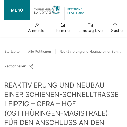
PETITIONS-
MENÜ
PLATTFORM
Anmelden
Termine
Landtag Live
Suche
Startseite
Alle Petitionen
Reaktivierung und Neubau einer Schienen-Schnelltrasse Leipzig – Gera – Hof (Ostthüringen-Magistrale): Für den Anschluss an den Fernverkehr und die Stä
Petition teilen
REAKTIVIERUNG UND NEUBAU
EINER SCHIENEN-SCHNELLTRASSE
LEIPZIG – GERA – HOF
(OSTTHÜRINGEN-MAGISTRALE):
FÜR DEN ANSCHLUSS AN DEN