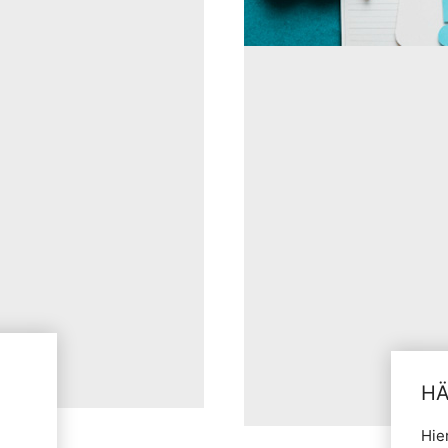
HÄ
Hie