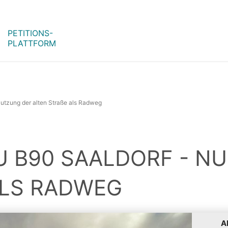
PETITIONS-
PLATTFORM
utzung der alten Straße als Radweg
B90 SAALDORF - NUT
S RADWEG
A