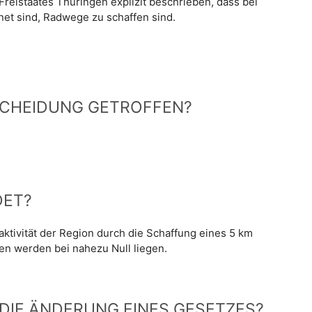
reistaates Thüringen explizit beschrieben, dass bei
net sind, Radwege zu schaffen sind.
SCHEIDUNG GETROFFEN?
DET?
raktivität der Region durch die Schaffung eines 5 km
n werden bei nahezu Null liegen.
F DIE ÄNDERUNG EINES GESETZES?