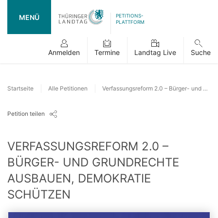
PETITIONS-
MENÜ
PLATTFORM
Anmelden
Termine
Landtag Live
Suche
Startseite
Alle Petitionen
Verfassungsreform 2.0 – Bürger- und Grundrechte ausbauen, Demokratie schützen
Petition teilen
VERFASSUNGSREFORM 2.0 –
BÜRGER- UND GRUNDRECHTE
AUSBAUEN, DEMOKRATIE
SCHÜTZEN