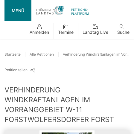
PETITIONS-
MENÜ
PLATTFORM
Anmelden
Termine
Landtag Live
Suche
Startseite
Alle Petitionen
Verhinderung Windkraftanlagen im Vorranggebiet W-11 Forstwolfersdorfer Forst
Petition teilen
VERHINDERUNG
WINDKRAFTANLAGEN IM
VORRANGGEBIET W-11
FORSTWOLFERSDORFER FORST