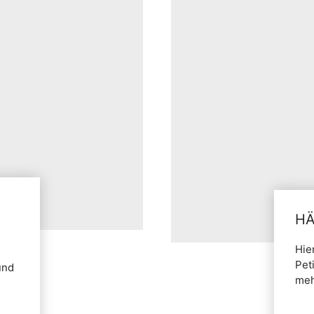
HÄ
Hie
Pet
und
meh