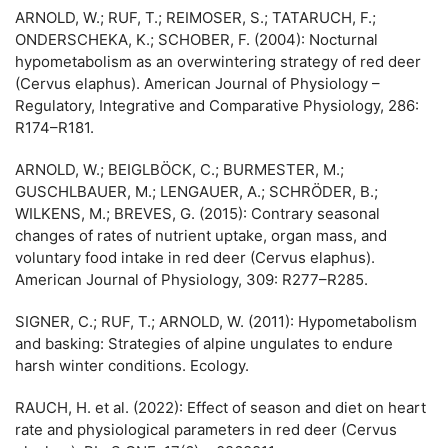
ARNOLD, W.; RUF, T.; REIMOSER, S.; TATARUCH, F.;
ONDERSCHEKA, K.; SCHOBER, F. (2004): Nocturnal
hypometabolism as an overwintering strategy of red deer
(Cervus elaphus). American Journal of Physiology –
Regulatory, Integrative and Comparative Physiology, 286:
R174–R181.
ARNOLD, W.; BEIGLBÖCK, C.; BURMESTER, M.;
GUSCHLBAUER, M.; LENGAUER, A.; SCHRÖDER, B.;
WILKENS, M.; BREVES, G. (2015): Contrary seasonal
changes of rates of nutrient uptake, organ mass, and
voluntary food intake in red deer (Cervus elaphus).
American Journal of Physiology, 309: R277–R285.
SIGNER, C.; RUF, T.; ARNOLD, W. (2011): Hypometabolism
and basking: Strategies of alpine ungulates to endure
harsh winter conditions. Ecology.
RAUCH, H. et al. (2022): Effect of season and diet on heart
rate and physiological parameters in red deer (Cervus