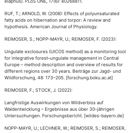
elaphus). PLoS ONE, 17(6): e0268811.
RUF, T.; ARNOLD, W. (2008): Effects of polyunsaturated
fatty acids on hibernation and torpor: A review and
hypothesis. American Journal of Physiology.
REIMOSER, S.; NOPP-MAYR, U.; REIMOSER, F. (2023):
Ungulate exclosures (UICOS method) as a monitoring tool
for integrative forest–ungulate management in Central
Europe – method description and overview of results for
different regions over 30 years. Beiträge zur Jagd- und
Wildforschung, 48: 173–205. [forschung.boku.ac.at]
REIMOSER, F.; STOCK, J. (2022):
Langfristige Auswirkungen von Wildverbiss auf
Waldentwicklung – Ergebnisse aus über 30-jährigen
Untersuchungen. Forschungsbericht. [wildes-bayern.de]
NOPP-MAYR, U.; LECHNER, W.; REIMOSER, S.; REIMOSER,