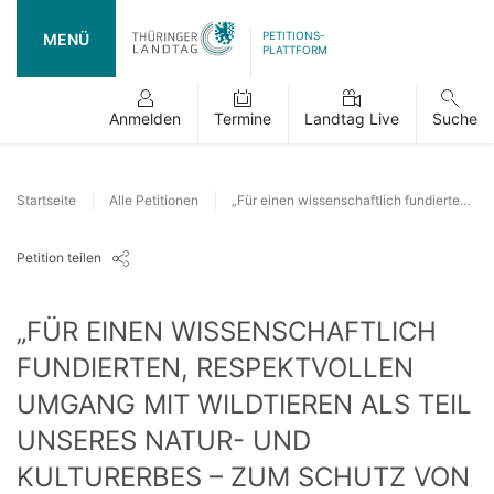
PETITIONS-
MENÜ
PLATTFORM
Anmelden
Termine
Landtag Live
Suche
Startseite
Alle Petitionen
„Für einen wissenschaftlich fundierten, respektvollen Umgang mit Wildtieren als Teil unseres Natur- und Kulturerbes – zum Schutz von Biodiversität"
Petition teilen
„FÜR EINEN WISSENSCHAFTLICH
FUNDIERTEN, RESPEKTVOLLEN
UMGANG MIT WILDTIEREN ALS TEIL
UNSERES NATUR- UND
KULTURERBES – ZUM SCHUTZ VON