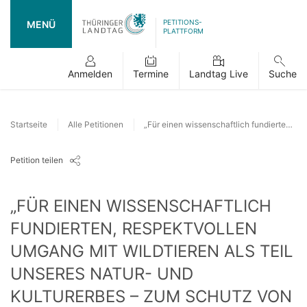
PETITIONS-
MENÜ
PLATTFORM
Anmelden
Termine
Landtag Live
Suche
Startseite
Alle Petitionen
„Für einen wissenschaftlich fundierten, respektvollen Umgang mit Wildtieren als Teil unseres Natur- und Kulturerbes – zum Schutz von Biodiversität"
Petition teilen
„FÜR EINEN WISSENSCHAFTLICH
FUNDIERTEN, RESPEKTVOLLEN
UMGANG MIT WILDTIEREN ALS TEIL
UNSERES NATUR- UND
KULTURERBES – ZUM SCHUTZ VON