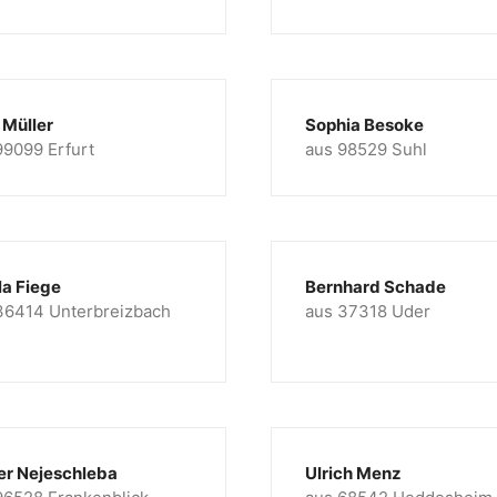
 Müller
Sophia Besoke
99099 Erfurt
aus 98529 Suhl
la Fiege
Bernhard Schade
36414 Unterbreizbach
aus 37318 Uder
er Nejeschleba
Ulrich Menz