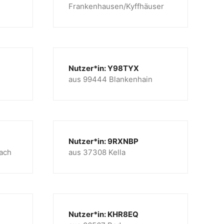
Frankenhausen/Kyffhäuser
Nutzer*in: Y98TYX
aus 99444 Blankenhain
Nutzer*in: 9RXNBP
ach
aus 37308 Kella
Nutzer*in: KHR8EQ