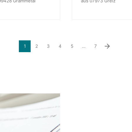
99428 Grammetal
aus 07973 Greiz
1
2
3
4
5
…
7