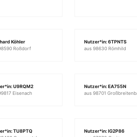
hard Köhler
Nutzer*in: 6TPNTS
98590 Roßdorf
aus 98630 Römhild
er*in: U9RQM2
Nutzer*in: EA755N
99817 Eisenach
aus 98701 Großbreitenb
er*in: TU8PTQ
Nutzer*in: IG2P86