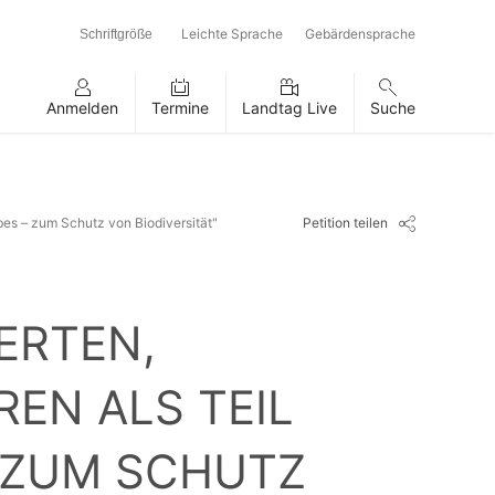
Leichte Sprache
Gebärdensprache
Schriftgröße
Anmelden
Termine
Landtag Live
Suche
Petition teilen
rbes – zum Schutz von Biodiversität"
ERTEN,
EN ALS TEIL
 ZUM SCHUTZ