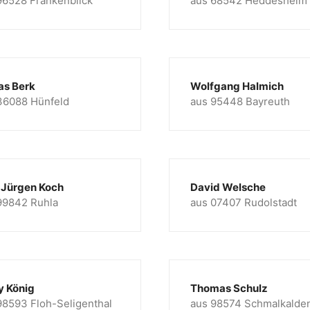
96528 Frankenblick
aus 68542 Heddesheim
as Berk
Wolfgang Halmich
36088 Hünfeld
aus 95448 Bayreuth
-Jürgen Koch
David Welsche
99842 Ruhla
aus 07407 Rudolstadt
y König
Thomas Schulz
98593 Floh-Seligenthal
aus 98574 Schmalkalde