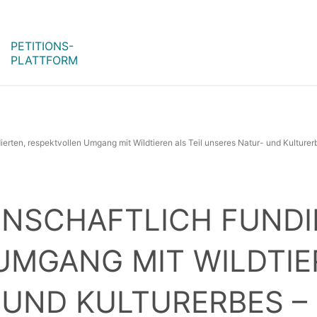
PETITIONS-
PLATTFORM
ierten, respektvollen Umgang mit Wildtieren als Teil unseres Natur- und Kulture
ENSCHAFTLICH FUNDI
MGANG MIT WILDTIER
 UND KULTURERBES –