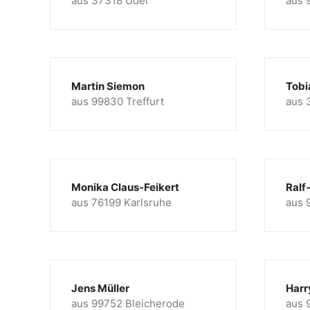
aus 37318 Uder
aus 
Martin Siemon
Tobi
aus 99830 Treffurt
aus 
Monika Claus-Feikert
Ralf
aus 76199 Karlsruhe
aus 
Jens Müller
Harr
aus 99752 Bleicherode
aus 