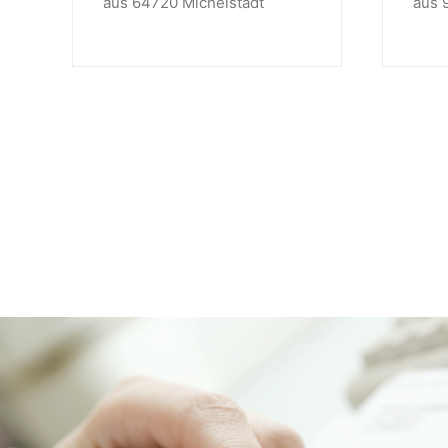
aus 64720 Michelstadt
aus 