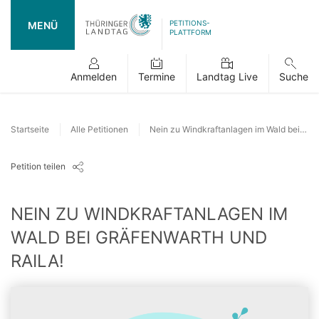
PETITIONS-
MENÜ
PLATTFORM
Anmelden
Termine
Landtag Live
Suche
Startseite
Alle Petitionen
Nein zu Windkraftanlagen im Wald bei Gräfenwarth und Raila!
Petition teilen
NEIN ZU WINDKRAFTANLAGEN IM
WALD BEI GRÄFENWARTH UND
RAILA!