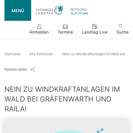
PETITIONS-
MENÜ
PLATTFORM
Anmelden
Termine
Landtag Live
Suche
Startseite
Alle Petitionen
Nein zu Windkraftanlagen im Wald bei Gräfenwarth und Raila!
Petition teilen
NEIN ZU WINDKRAFTANLAGEN IM
WALD BEI GRÄFENWARTH UND
RAILA!