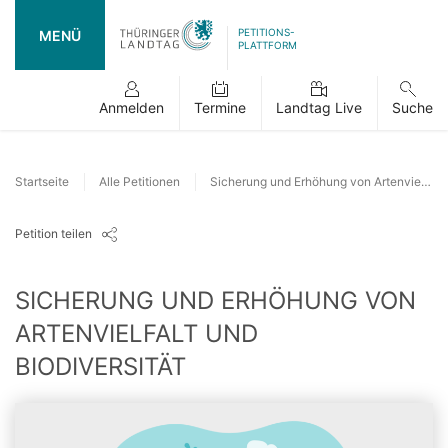
PETITIONS-
MENÜ
PLATTFORM
Anmelden
Termine
Landtag Live
Suche
Startseite
Alle Petitionen
Sicherung und Erhöhung von Artenvielfalt und Biodiversität
Petition teilen
SICHERUNG UND ERHÖHUNG VON
ARTENVIELFALT UND
BIODIVERSITÄT