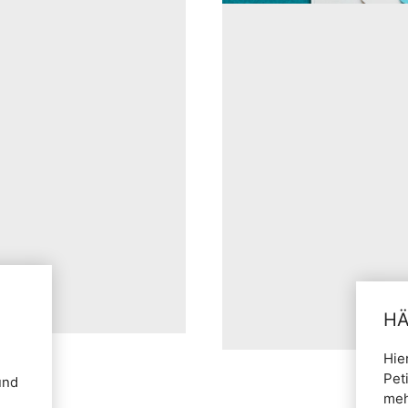
HÄ
Hie
Pet
und
meh