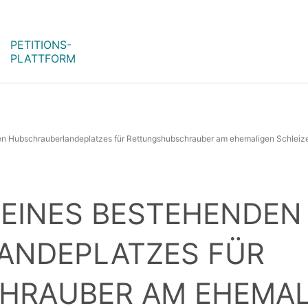
PETITIONS-
PLATTFORM
n Hubschrauberlandeplatzes für Rettungshubschrauber am ehemaligen Schleize
EINES BESTEHENDEN
ANDEPLATZES FÜR
RAUBER AM EHEMALI